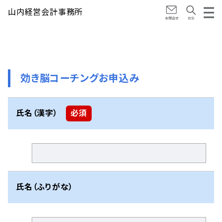
山内経営会計事務所
ホーム
事業内容
記事一覧
効き脳コーチングお申込み
メルマガ登録
氏名（漢字）
必須
お問い合わせ
氏名（ふりがな）