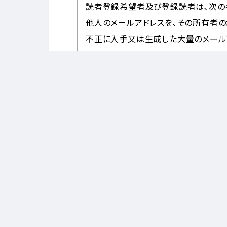
読者登録希望者及び登録読者は､次の
他人のメールアドレスを､その所有者の
不正に入手又は生成した大量のメール
もっぱら発行者の個人情報を得ること
弊社のサーバに対して不正アクセスを
を発生させようとすること｡
第10条（システムの停止）
当事務所は､システムの保守のため､
この場合､弊社は事前に読者登録希望
ただし､緊急を要する保守及び軽微な保
弊社は､システム若しくは通信回線等
の提供を一時停止することがあります｡
第11条（弊社からの連絡及び告知）
当事務所は電子メールの送信又は所定