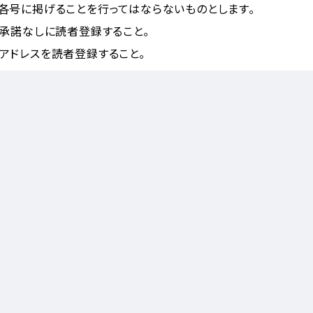
各号に掲げることを行ってはならないものとします｡
承諾なしに読者登録すること｡
アドレスを読者登録すること｡
を目的として読者登録すること｡
試みること､意図的に不正な指令を与えること及び高負荷をかけ
サービスの一部又は全部を一時停止することがあります｡
者及び登録読者に対して告知するものとします｡
守の場合は､この限りではありません｡
の障害又は停電､騒乱､火災若しくは天災地変等の不可抗力によ
のウェブページ若しくはメールマガジンへの掲載によって､登